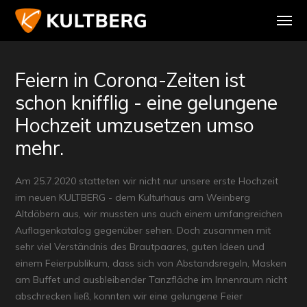
Feiern in Corona-Zeiten ist
schon knifflig - eine gelungene
Hochzeit umzusetzen umso
mehr.
Am 25.7.2020 statteten wir nicht nur unsere erste Hochzeit
im neuen KULTBERG - dem Kulturhaus am Weinberg
Altdöbern aus, wir mussten uns auch einem umfangreichen
Auflagenkatalog gegenüber sehen. Doch zusammen mit
sehr viel Verständnis des Brautpaares, guten Ideen und
einem Feierpublikum, dass sich von Abstandsregeln, Masken
am Buffet und ausbleibender Tanzfläche im Innenraum nicht
abschrecken ließ, konnten wir eine gelungene Feier