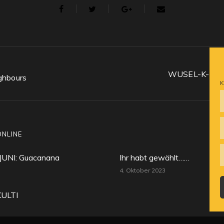
WUSEL-K-DU
ghbours
K
ONLINE
NI: Guacanana
Ihr habt gewählt……
4. Oktober 2023
ULTI