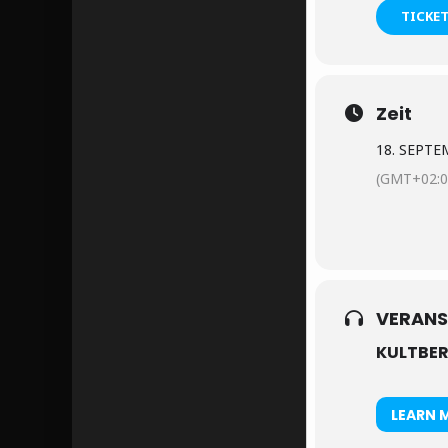
TICKE
Zeit
18. SEPTE
(GMT+02:0
VERANS
KULTBER
LEARN 