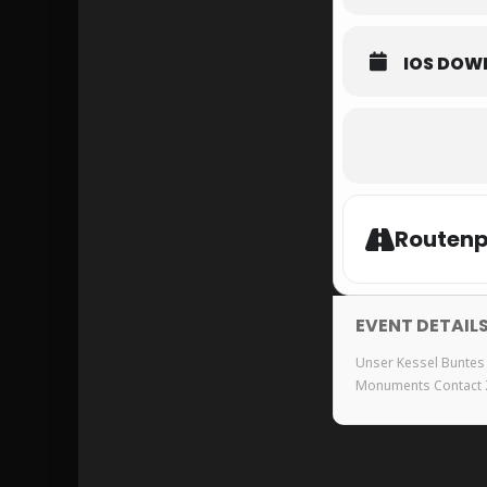
IOS DOW
Routenp
EVENT DETAIL
Unser Kessel Buntes f
Monuments Contact Zo