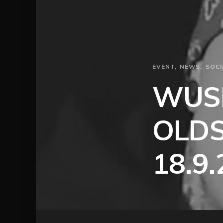
EVENT
NEWS
SOCI
WUSE
OLD
18.9.