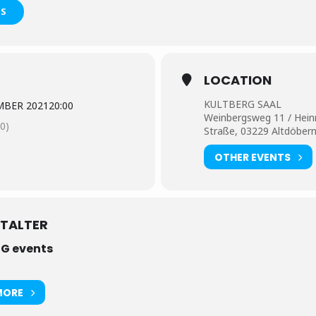
TS
LOCATION
KULTBERG SAAL
MBER 2021
20:00
Weinbergsweg 11 / Heinr
0)
Straße, 03229 Altdöber
OTHER EVENTS
TALTER
G events
MORE