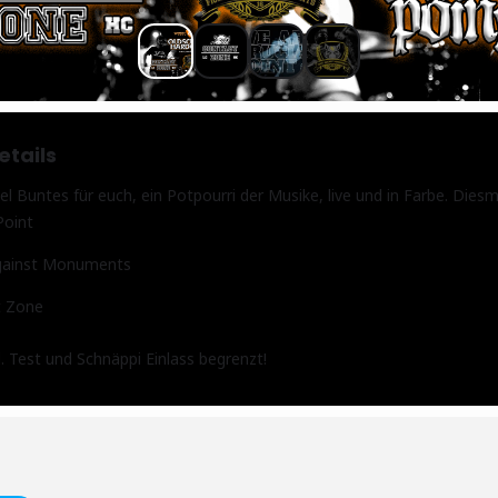
etails
l Buntes für euch, ein Potpourri der Musike, live und in Farbe. Diesm
Point
gainst Monuments
t Zone
l. Test und Schnäppi Einlass begrenzt!