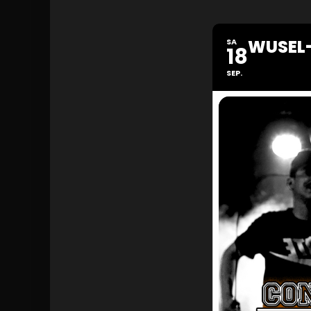
WUSEL
SA
18
SEP.