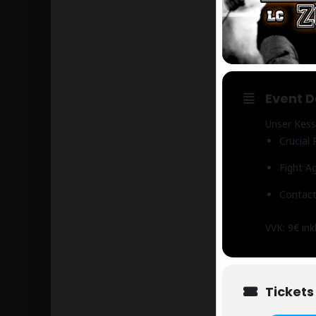
Event D
Unser Kesse
Crucial 
Fight A
Contac
VVK: 9€ ink
Tickets