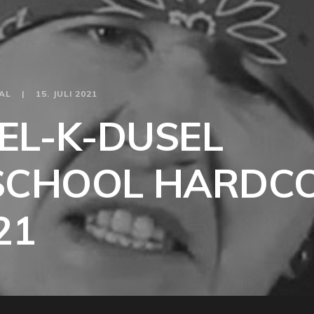
AL
15. JULI 2021
L-K-DUSEL
SCHOOL HARDC
21