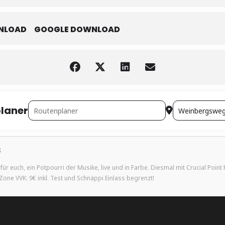
NLOAD
GOOGLE DOWNLOAD
ADDRESS - WUSEL-K-DUSEL OLDSCHOOL-HARDCORE [MOXROUPK8]
DESTINATION ADD
laner
S
ür euch, ein Potpourri der Musike, live und in Farbe. Diesmal mit Crucial Point 
ne VVK: 9€ inkl. Test und Schnäppi Einlass begrenzt!