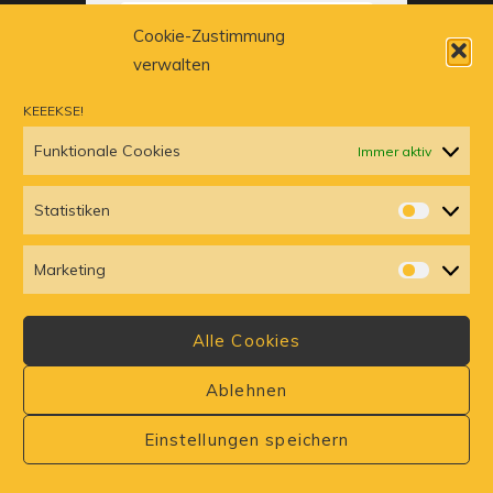
NO EVENTS
Cookie-Zustimmung
verwalten
KEEEKSE!
Funktionale Cookies
Immer aktiv
Statistiken
STATISTI
Marketing
MARKETI
© Kultberg. All rights reserved. | Weinbergsweg 11 | 03229
Altdöbern | 035434 666858
Alle Cookies
Privacy Policy
Impressum
Cookie-Richtlinie
Ablehnen
Einstellungen speichern