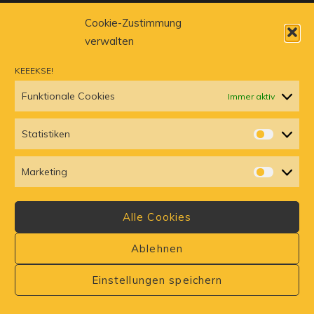
Cookie-Zustimmung
verwalten
KEEEKSE!
Funktionale Cookies
Immer aktiv
Statistiken
STATISTI
© Kultberg. All rights reserved. | Weinbergsweg 11 | 03229
Marketing
MARKETI
Altdöbern | 035434 666858
Alle Cookies
Privacy Policy
Impressum
Cookie-Richtlinie
Ablehnen
Einstellungen speichern