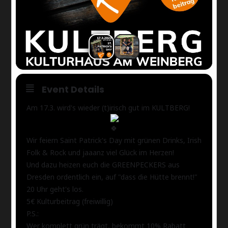
Event Details
Am 17.3. wird's wieder (t)irisch gut im KULTBERG!
Wir feiern Saint Patrick's Day mit grünen Drinks, Irish
Folk & Rock und jaaanz viel Glück im Herzen!
Und dazu heizen euch die GREENPECKERS aus
Dresden ordentlich ein, auf "dass die Hütte brennt!"
20 Uhr geht's los.
5€ Kulturbeitrag (freiwillig)
P.S.:
Wer komplett grün trägt, bekommt 10% Rabatt