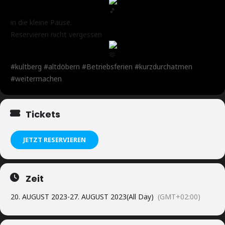
in die kleine Pause.
Reservieren nicht vergessen
#kultberg
#altdöbern
#Betriebsferien
#kurzdurchatmen
#weitermachen
Tickets
JETZT RESERVIEREN
Zeit
20. AUGUST 2023
-
27. AUGUST 2023
(All Day)
(GMT+02:00)