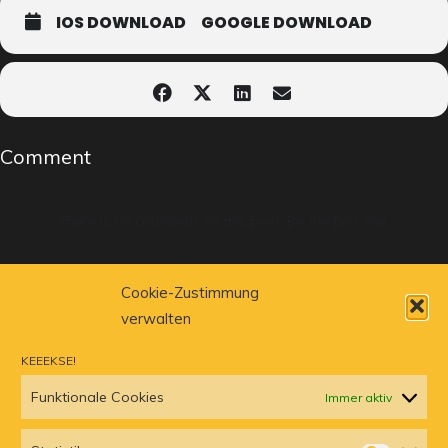
IOS DOWNLOAD
GOOGLE DOWNLOAD
Comment
There is no comment on this post. Be the first one.
LEAVE A COMMENT
Cookie-Zustimmung
verwalten
Du musst
angemeldet
sein, um einen Kommentar abzugeben.
KEEEKSE!
Funktionale Cookies
Immer aktiv