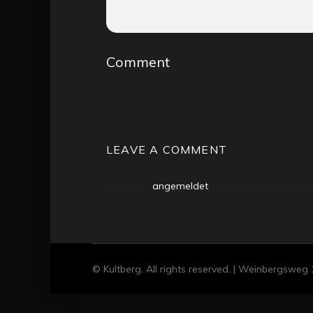
Comment
LEAVE A COMMENT
Du musst
angemeldet
sein, um einen Komme
© Kultberg. All rights reserved. | Weinbergsweg