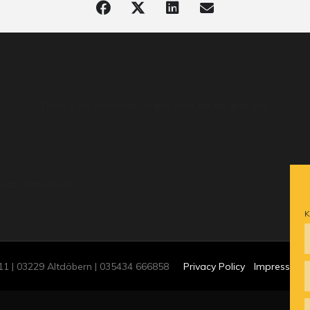
There is no comment on this post. Be the first one.
ntar abzugeben.
K
 11 | 03229 Altdöbern | 035434 666858
Privacy Policy
Impressum