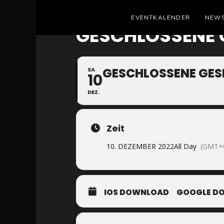
EVENTKALENDER
NEW
GESCHLOSSENE G
GESCHLOSSENE GESE
SA
10
DEZ.
Zeit
10. DEZEMBER 2022
All Day
(GMT+0
IOS DOWNLOAD
GOOGLE D