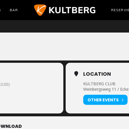
S
BAR
RESERVI
LOCATION
KULTBERG CLUB
2:00)
Weinbergsweg 11 / Ecke 
OTHER EVENTS
OWNLOAD