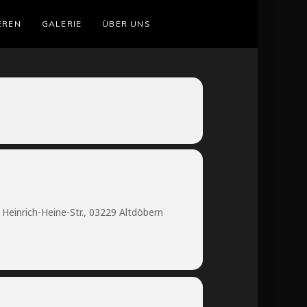
EREN
GALERIE
ÜBER UNS
Heinrich-Heine-Str., 03229 Altdöbern