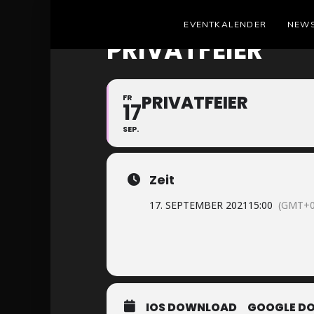
EVENTKALENDER
NEW
PRIVATFEIER
PRIVATFEIER
FR
17
SEP.
Zeit
17. SEPTEMBER 2021
15:00
(GMT+0
IOS DOWNLOAD
GOOGLE D