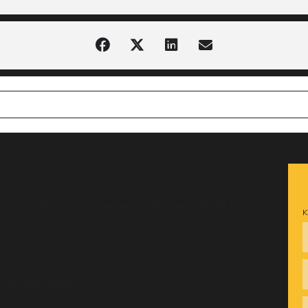
EIER [HTBJ7D4LW]
There is no comment on this post. Be the first one.
K
ntar abzugeben.