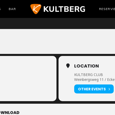
S
BAR
RESERVI
LOCATION
KULTBERG CLUB
Weinbergsweg 11 / Ecke 
OTHER EVENTS
OWNLOAD