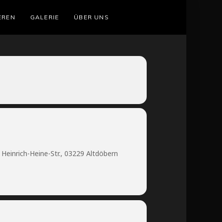
EREN
GALERIE
ÜBER UNS
Heinrich-Heine-Str., 03229 Altdöbern