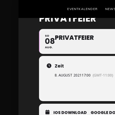
EVENTKALENDER
NEW
PRIVATFEIER
PRIVATFEIER
SO
08
AUG.
Zeit
8. AUGUST 2021
17:00
(GMT-11:00)
IOS DOWNLOAD
GOOGLE D