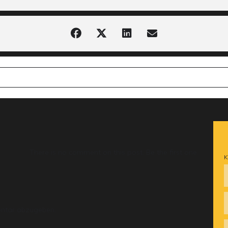
EIER [SAAQPEK5M]
There is no comment on this post. Be the first one.
K
ntar abzugeben.