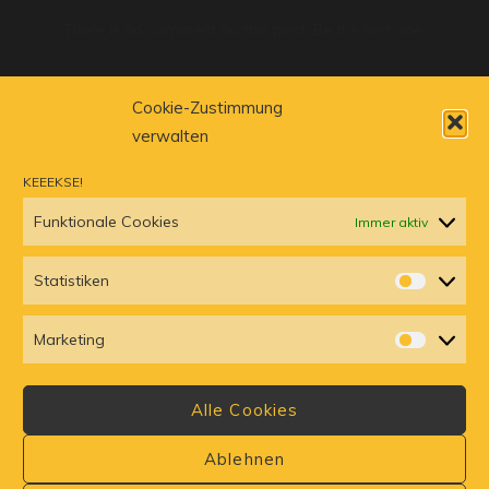
There is no comment on this post. Be the first one.
LEAVE A COMMENT
Cookie-Zustimmung
verwalten
Du musst
angemeldet
sein, um einen Kommentar abzugeben.
KEEEKSE!
Funktionale Cookies
Immer aktiv
Statistiken
STATISTI
Marketing
MARKETI
© Kultberg. All rights reserved. | Weinbergsweg 11 | 03229
Alle Cookies
Altdöbern | 035434 666858
Ablehnen